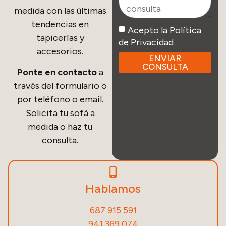
medida con las últimas
tendencias en
Acepto la Política
tapicerías y
de Privacidad
accesorios.
ENVIAR
CONSULTA
Ponte en contacto
a
través del formulario o
por teléfono o email.
Solicita tu sofá a
medida o haz tu
consulta.
Hablamos
687 915 591
941 369 074