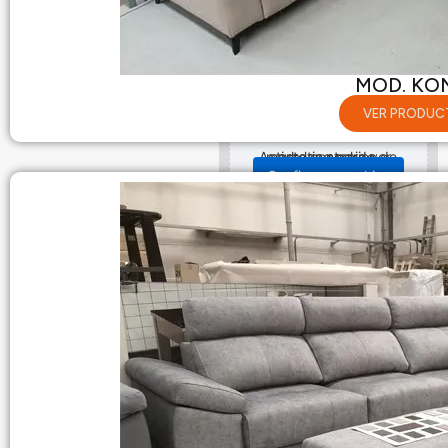
MOD. KO
NUESTRA TIENDA
VER PRODUC
Activa las cookies de marketing para ver este contenido.
Configurar cookies
Hablamos
687 915 591
941 369 074
Escríbenos