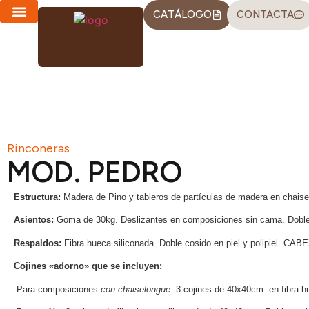
CATÁLOGO
CONTACTA
CHAISE LONGUES
SOFÁS-CAMA
Rinconeras
MOD. PEDRO
Estructura:
Madera de Pino y tableros de partículas de madera en chaisel
Asientos:
Goma de 30kg. Deslizantes en composiciones sin cama. Doble co
Respaldos:
Fibra hueca siliconada. Doble cosido en piel y polipie
Cojines «adorno» que se incluyen:
-Para composiciones
con chaiselongue
: 3 cojines de 40x40cm. en fibra hu