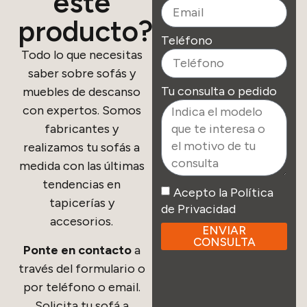
este
producto?
Teléfono
Todo lo que necesitas
saber sobre sofás y
Tu consulta o pedido
muebles de descanso
con expertos. Somos
fabricantes y
realizamos tu sofás a
medida con las últimas
tendencias en
Acepto la Política
tapicerías y
de Privacidad
accesorios.
ENVIAR
CONSULTA
Ponte en contacto
a
través del formulario o
por teléfono o email.
Solicita tu sofá a