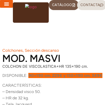
CATÁLOGO
CONTACTA
CHAISE LONGUES
SOFÁS-CAMA
Colchones
,
Sección descanso
MOD. MASVI
COLCHON DE VISCOLASTICA+HR 135×190 cm.
DISPONIBLE:
90×190 cm. 229€ y 150×190 cm. 349€
CARACTERÍSTICAS:
– Densidad visco 50.
– HR de 32 kg.
– Tela Jacquard.